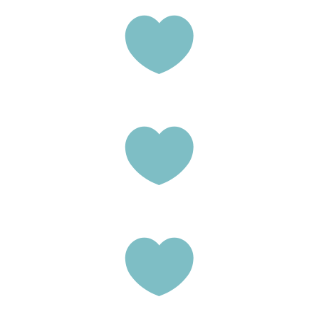


